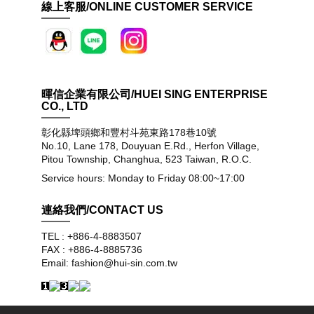
線上客服/ONLINE CUSTOMER SERVICE
暉信企業有限公司/HUEI SING ENTERPRISE
CO., LTD
彰化縣埤頭鄉和豐村斗苑東路178巷10號
No.10, Lane 178, Douyuan E.Rd., Herfon Village,
Pitou Township, Changhua, 523 Taiwan, R.O.C.
Service hours: Monday to Friday 08:00~17:00
連絡我們/CONTACT US
TEL : +886-4-8883507
FAX : +886-4-8885736
Email: fashion@hui-sin.com.tw