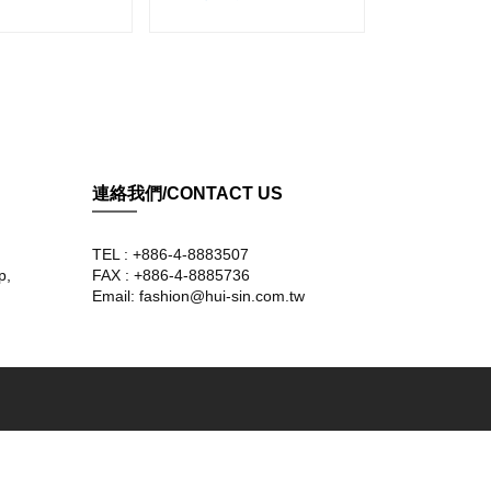
連絡我們/CONTACT US
TEL : +886-4-8883507
p,
FAX : +886-4-8885736
Email: fashion@hui-sin.com.tw