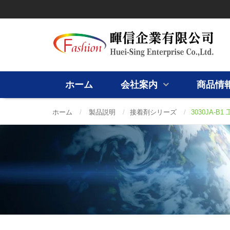
ホーム
会社案内
商品情
ホーム
/
製品説明
/
接着剤シリーズ
/
3030JA-B