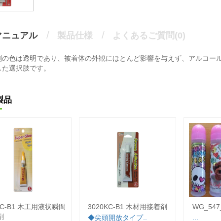
マニュアル
製品仕様
よくあるご質問(0)
剤の色は透明であり、被着体の外観にほとんど影響を与えず、アルコー
した選択肢です。
製品
AC-B1 木工用液状瞬間
3020KC-B1 木材用接着剤
WG_54
剤
◆尖頭開放タイプ..
...