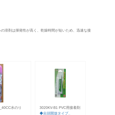
ルの溶剤は揮発性が高く、乾燥時間が短いため、迅速な接
7_40CC水のり
3020KV-B1 PVC用接着剤
3025JB-B
◆尖頭開放タイプ..
◆尖頭開放タ