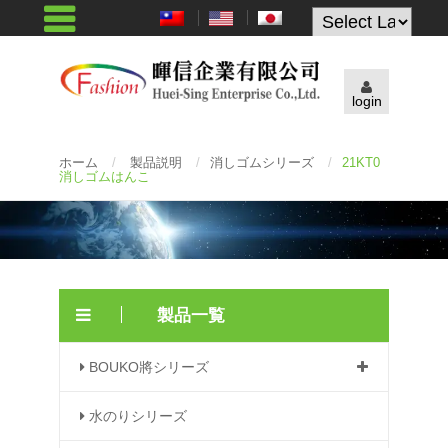
Powered by
login
ホーム
/
製品説明
/
消しゴムシリーズ
/
21KT0
消しゴムはんこ
製品一覧
BOUKO將シリーズ
水のりシリーズ