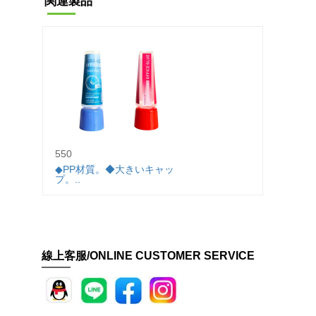
関連製品
550
301X
剤
◆PP材質。◆大きいキャッ
プ。..
◆一般
封、一
線上客服/ONLINE CUSTOMER SERVICE