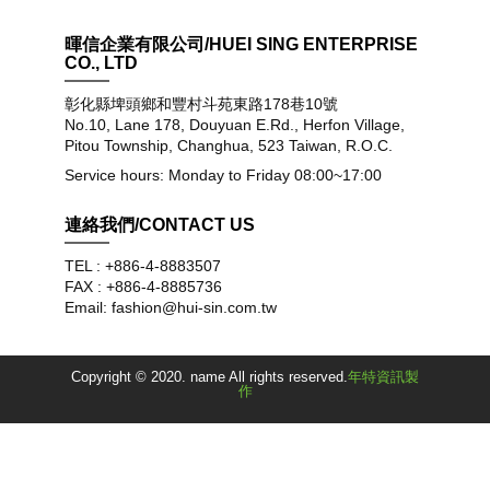
暉信企業有限公司/HUEI SING ENTERPRISE
CO., LTD
彰化縣埤頭鄉和豐村斗苑東路178巷10號
No.10, Lane 178, Douyuan E.Rd., Herfon Village,
Pitou Township, Changhua, 523 Taiwan, R.O.C.
Service hours: Monday to Friday 08:00~17:00
連絡我們/CONTACT US
TEL : +886-4-8883507
FAX : +886-4-8885736
Email: fashion@hui-sin.com.tw
Copyright © 2020. name All rights reserved.
年特資訊製
作