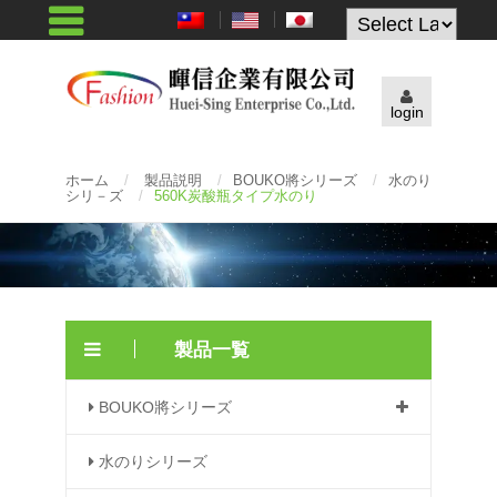
Powered by
login
ホーム
/
製品説明
/
BOUKO將シリーズ
/
水のり
シリ－ズ
/
560K炭酸瓶タイプ水のり
製品一覧
BOUKO將シリーズ
水のりシリーズ