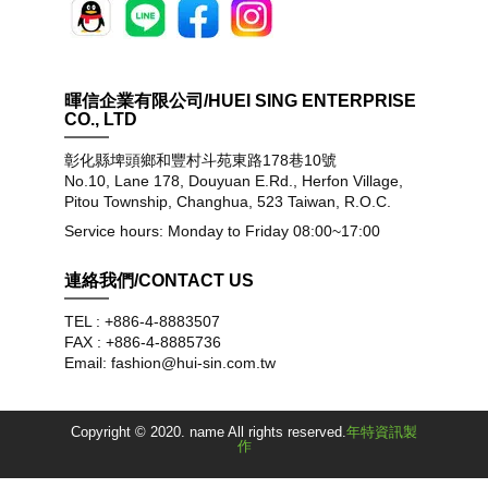
暉信企業有限公司/HUEI SING ENTERPRISE
CO., LTD
彰化縣埤頭鄉和豐村斗苑東路178巷10號
No.10, Lane 178, Douyuan E.Rd., Herfon Village,
Pitou Township, Changhua, 523 Taiwan, R.O.C.
Service hours: Monday to Friday 08:00~17:00
連絡我們/CONTACT US
TEL : +886-4-8883507
FAX : +886-4-8885736
Email: fashion@hui-sin.com.tw
Copyright © 2020. name All rights reserved.
年特資訊製
作