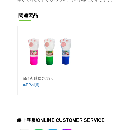
関連製品
554肉球型水のり
530
◆PP材質..
◆PE
のよう
線上客服/ONLINE CUSTOMER SERVICE