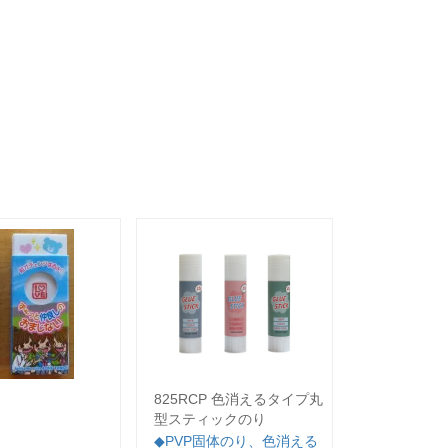
825RCP 色消えるタイプ丸
.
型スティックのり
...
◆PVP固体のり、色消える