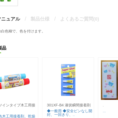
マニュアル
製品仕様
よくあるご質問(0)
の白色糊で、色を付けます。
製品
6 ツインタイプ木工用接
301XF-B4 液状瞬間接着剤
.
◆一般用 ◆安全ピンなし開
...
封、一回きり、..
色木工用接着剤、乾燥