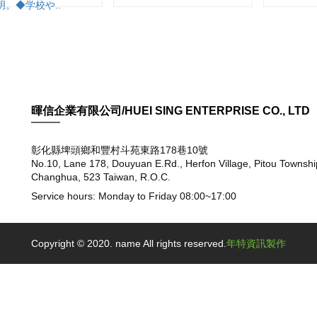
明。◆学校や..
暉信企業有限公司/HUEI SING ENTERPRISE CO., LTD
彰化縣埤頭鄉和豐村斗苑東路178巷10號
No.10, Lane 178, Douyuan E.Rd., Herfon Village, Pitou Townshi
Changhua, 523 Taiwan, R.O.C.
Service hours: Monday to Friday 08:00~17:00
Copyright © 2020. name All rights reserved.
年特資訊製作