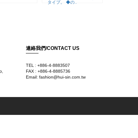
タイプ。 ◆の..
連絡我們/CONTACT US
TEL : +886-4-8883507
p,
FAX : +886-4-8885736
Email: fashion@hui-sin.com.tw