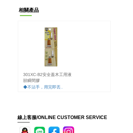
相關產品
301XC-B2安全蓋木工用液
301X
狀瞬間膠
膠
◆不沾手，用完即丟..
◆一般
丟..
線上客服/ONLINE CUSTOMER SERVICE