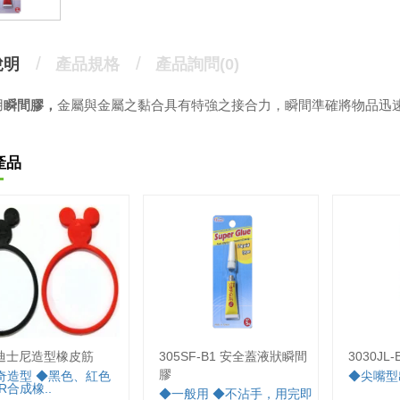
說明
產品規格
產品詢問(0)
用
瞬間
膠，
金屬與金屬之黏合具有特強之接合力，瞬間準確將物品迅
產品
_迪士尼造型橡皮筋
305SF-B1 安全蓋液狀瞬間
3030J
膠
奇造型 ◆黑色、紅色
◆尖嘴型
R合成橡..
◆一般用 ◆不沾手，用完即