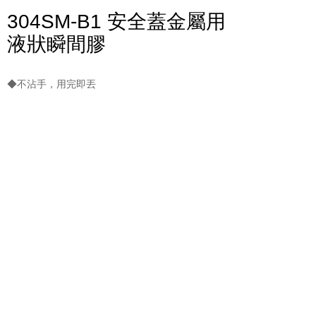
304SM-B1 安全蓋金屬用
液狀瞬間膠
◆不沾手，用完即丟