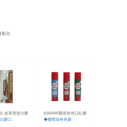
速黏合
L-B1 皮革用強力膠
836RRP圓形有色口紅膠
680 白膠
出膠口..
◆膠體為有色膠..
◆白色膠體
明，美勞手工