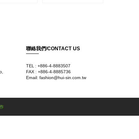
聯絡我們/CONTACT US
TEL : +886-4-8883507
p,
FAX : +886-4-8885736
Email: fashion@hui-sin.com.tw
作