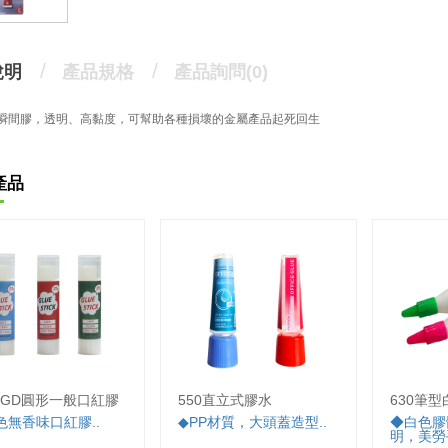
說明
產品規格
產品詢問(0)
瞬間膠，透明、高黏度，可幫助各種損壞的金屬產品起死回生
產品
5RGD圓形一般口紅膠
550直立式膠水
630筆型
色無香味口紅膠..
◆PP材質，大頭蓋造型..
◆白色膠
明，美勞