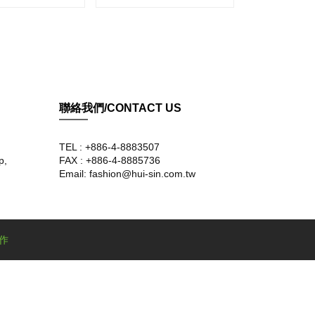
聯絡我們/CONTACT US
TEL : +886-4-8883507
p,
FAX : +886-4-8885736
Email: fashion@hui-sin.com.tw
作