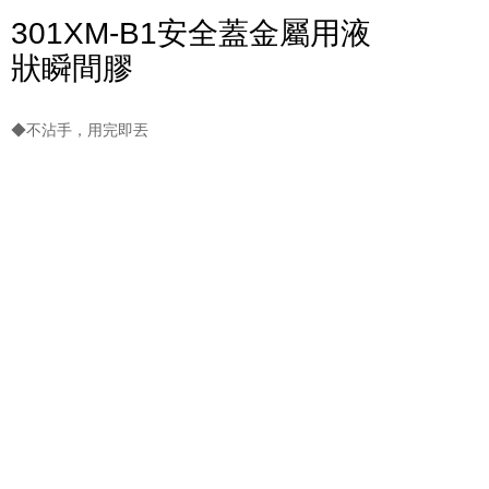
301XM-B1安全蓋金屬用液
狀瞬間膠
◆不沾手，用完即丟