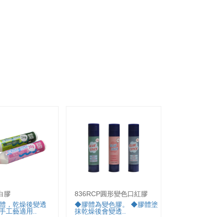
白膠
836RCP圓形變色口紅膠
805TGP-
膠
體，乾燥後變透
◆膠體為變色膠。 ◆膠體塗
手工藝適用..
抹乾燥後會變透..
◆三角造型..