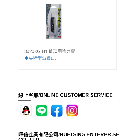
3020KG-B1 玻璃用強力膠
3020
◆尖嘴型出膠口..
◆尖嘴
線上客服/ONLINE CUSTOMER SERVICE
暉信企業有限公司/HUEI SING ENTERPRISE
CO., LTD