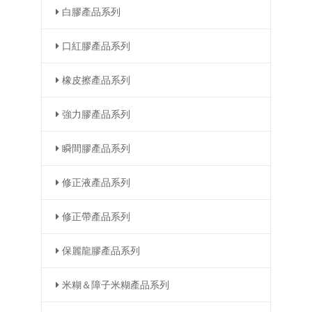
白膠產品系列
口紅膠產品系列
橡皮擦產品系列
強力膠產品系列
瞬間膠產品系列
修正液產品系列
修正帶產品系列
保麗龍膠產品系列
米糊＆障子米糊產品系列