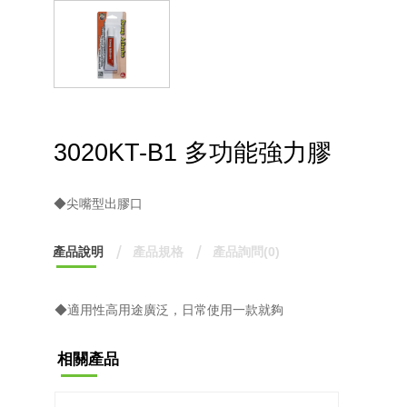
3020KT-B1 多功能強力膠
◆尖嘴型出膠口
產品說明
產品規格
產品詢問(0)
◆適用性高用途廣泛，日常使用一款就夠
相關產品