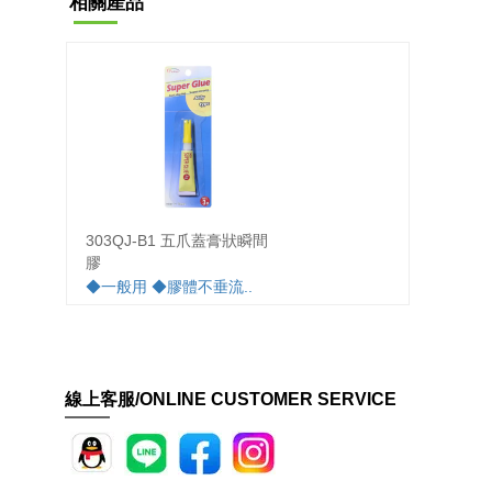
相關產品
303QJ-B1 五爪蓋膏狀瞬間
310P
膠
膠
◆一般用 ◆膠體不垂流..
◆一般
丟..
線上客服/ONLINE CUSTOMER SERVICE