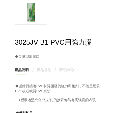
3025JV-B1 PVC用強力膠
◆尖嘴型出膠口
產品說明
產品規格
產品詢問(0)
◆
凝針對接著
PVC
材質開發的強力黏接劑，不管是硬質
PVC
板或軟質
PVC
桌墊
(
塑膠地墊或合成皮革
)
的接著都能有高強度的表現