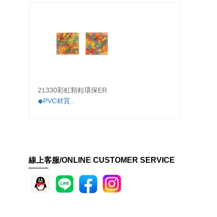
21330彩虹顆粒環保ER
3020
◆PVC材質..
◆尖嘴
線上客服/ONLINE CUSTOMER SERVICE