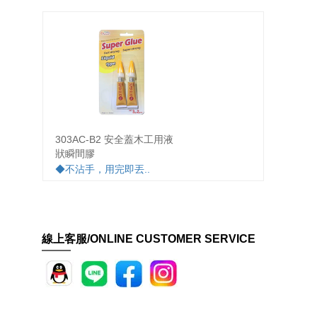
303AC-B2 安全蓋木工用液
303A
狀瞬間膠
狀瞬間
◆不沾手，用完即丟..
◆不沾
線上客服/ONLINE CUSTOMER SERVICE