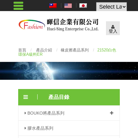
Powered by
登入
首頁
/
產品介紹
/
橡皮擦產品系列
/
21520白色
環保A級料ER
產品目錄
BOUKO將產品系列
膠水產品系列