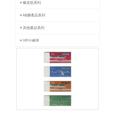
橡皮筋系列
AB膠產品系列
其他產品系列
VIP小確幸