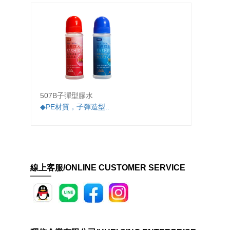
507B子彈型膠水
525C
◆PE材質，子彈造型..
◆PV
蓋..
線上客服/ONLINE CUSTOMER SERVICE