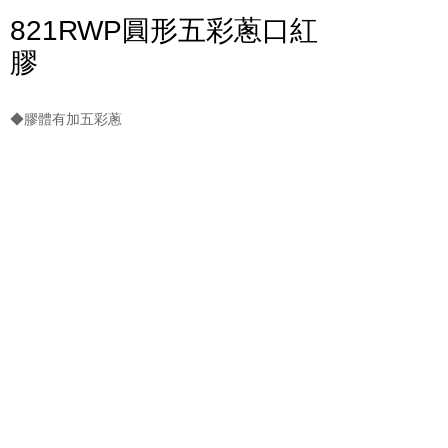
821RWP圓形五彩蔥口紅
膠
◆膠體有加五彩蔥