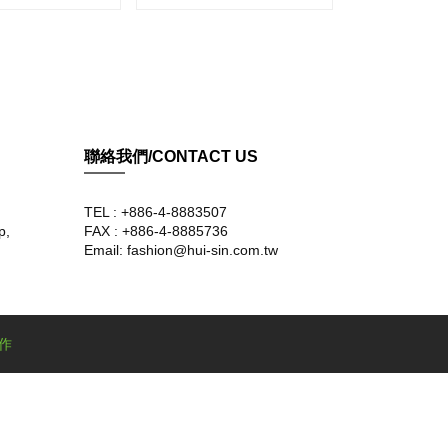
丟..
聯絡我們/CONTACT US
TEL : +886-4-8883507
p,
FAX : +886-4-8885736
Email: fashion@hui-sin.com.tw
作