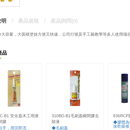
說明
產品規格
產品詢問(0)
身大容量，大面積塗抹方便又快速，公司行號及手工藝教學等多人使用場
產品
SC-B1 安全蓋木工用液
310BD-B1毛刷蓋瞬間膠去
836RC
間膠
除液
◆膠體為
抹乾燥後
沾手，用完即丟..
◆毛刷蓋..