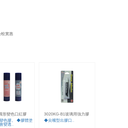
合較實惠
P圓形變色口紅膠
3020KG-B1玻璃用強力膠
301XJ-B
膠
變色膠。 ◆膠體塗
◆尖嘴型出膠口..
會變透..
◆一般用 ◆