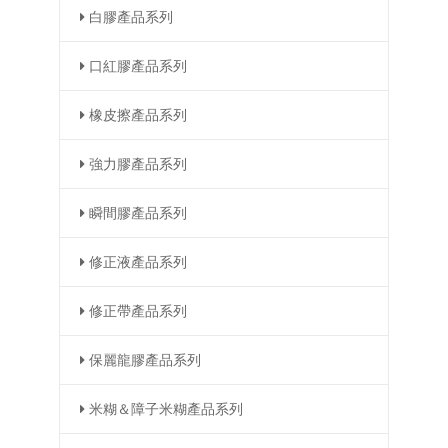
白膠產品系列
口紅膠產品系列
橡皮擦產品系列
強力膠產品系列
瞬間膠產品系列
修正液產品系列
修正帶產品系列
保麗龍膠產品系列
米糊＆障子米糊產品系列