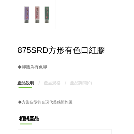
875SRD方形有色口紅膠
◆膠體為有色膠
產品說明
產品規格
產品詢問(0)
◆方形造型符合現代美感簡約風
相關產品