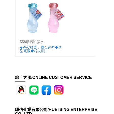
558鑽石瓶膠水
505
◆PVC材質，鑽石造型◆造
◆PE
型亮眼◆棉花頭..
線上客服/ONLINE CUSTOMER SERVICE
暉信企業有限公司/HUEI SING ENTERPRISE
CO., LTD