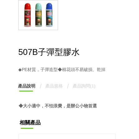
507B子彈型膠水
◆PE材質，子彈造型◆棉花頭不易破損、乾掉
產品說明
產品規格
產品詢問(1)
◆大小適中，不怕浪費，是辦公小物首選
相關產品